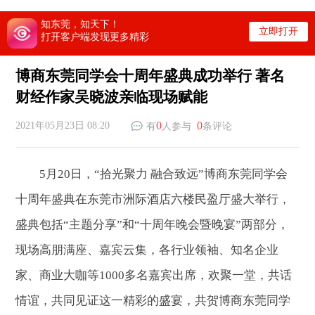
知东莞，知天下！
立即打开
打开客户端发现更多精彩
博商东莞同学会十周年盛典成功举行 著名
财经作家吴晓波亲临现场赋能
0
0
2021年05月23日 08:20
有
人参与
条评论
5月20日，“拾光聚力 融合致远”博商东莞同学会
十周年盛典在东莞市洲际酒店六楼民盈厅盛大举行，
盛典包括“主题分享”和“十周年晚会暨晚宴”两部分，
现场高朋满座、嘉宾云集，各行业领袖、知名企业
家、商业大咖等1000多名嘉宾出席，欢聚一堂，共话
情谊，共同见证这一精彩的盛宴，共贺博商东莞同学