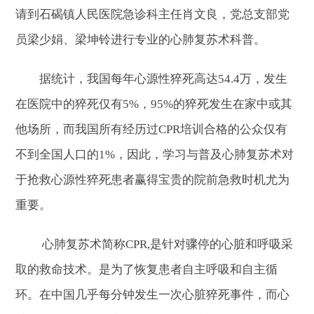
请到石碣镇人民医院急诊科主任肖文良，党总支部党
员梁少娟、梁坤铃进行专业的心肺复苏术科普。
据统计，我国每年心源性猝死高达54.4万，发生
在医院中的猝死仅有5%，95%的猝死发生在家中或其
他场所，而我国所有经历过CPR培训合格的公众仅有
不到全国人口的1%，因此，学习与普及心肺复苏术对
于抢救心源性猝死患者赢得宝贵的院前急救时机尤为
重要。
心肺复苏术简称CPR,是针对骤停的心脏和呼吸采
取的救命技术。是为了恢复患者自主呼吸和自主循
环。在中国几乎每分钟发生一次心脏猝死事件，而心