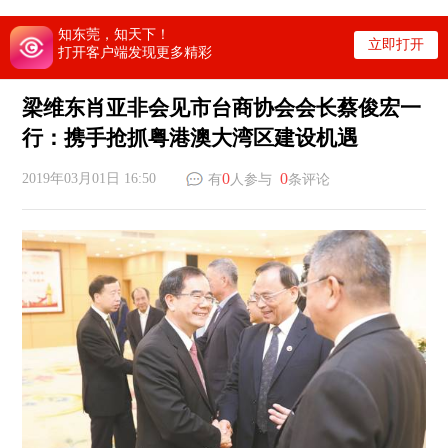
知东莞，知天下！
立即打开
打开客户端发现更多精彩
梁维东肖亚非会见市台商协会会长蔡俊宏一
行：携手抢抓粤港澳大湾区建设机遇
0
0
2019年03月01日 16:50
有
人参与
条评论